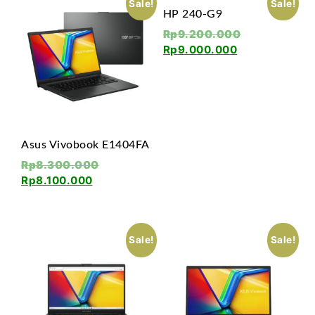
Sale!
Sale!
HP 240-G9
Rp
9.200.000
Rp
9.000.000
Asus Vivobook E1404FA
Rp
8.300.000
Rp
8.100.000
Sale!
Sale!