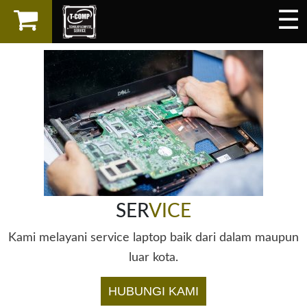
☰
×
LAPTOP
SPAREPART
AKSESORIS
SERVICES
SER
VICE
Kami melayani service laptop baik dari dalam maupun
luar kota.
HUBUNGI KAMI