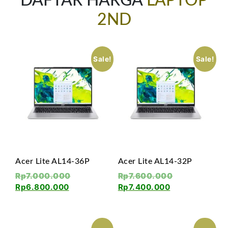
DAFTAR HARGA
LAPTOP
2ND
Sale!
Sale!
Acer Lite AL14-36P
Acer Lite AL14-32P
Rp
7.000.000
Rp
7.600.000
Rp
6.800.000
Rp
7.400.000