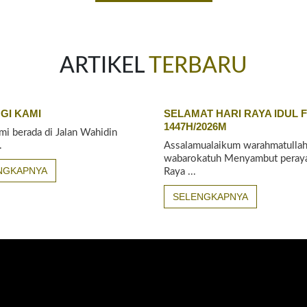
ARTIKEL
TERBARU
GI KAMI
SELAMAT HARI RAYA IDUL F
1447H/2026M
mi berada di Jalan Wahidin
.
Assalamualaikum warahmatullah
wabarokatuh Menyambut peraya
NGKAPNYA
Raya ...
SELENGKAPNYA