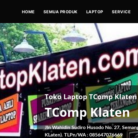
HOME
SEMUA PRODUK
LAPTOP
SERVICE
Toko Laptop TComp Klaten
TComp Klaten
Jln Wahidin Sudiro Husodo No. 27, Seman
KLaten). TLPn/WA : 085647076669