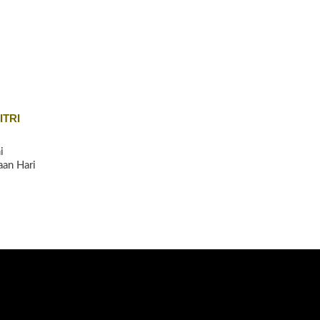
ITRI
i
an Hari