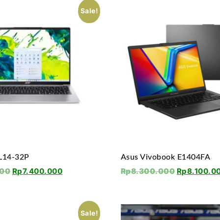
Sale!
AL14-32P
Asus Vivobook E1404FA
000
Rp
7.400.000
Rp
8.300.000
Rp
8.100.0
Sale!