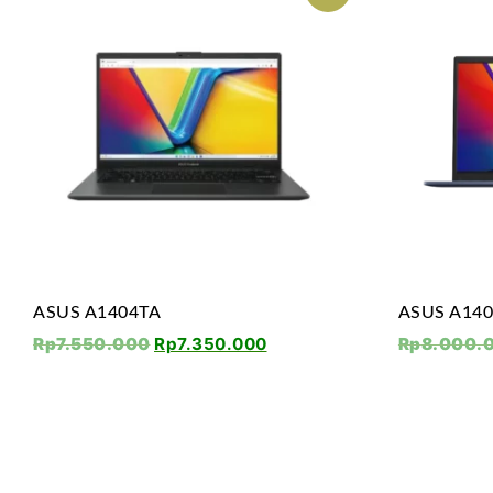
ASUS A1404TA
ASUS A14
Rp
7.550.000
Rp
7.350.000
Rp
8.000.