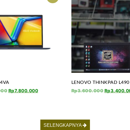
04VA
LENOVO THINKPAD L490
000
Rp
7.800.000
Rp
3.600.000
Rp
3.400.0
SELENGKAPNYA