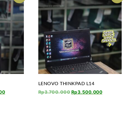
LENOVO THINKPAD L14
00
Rp
3.700.000
Rp
3.500.000