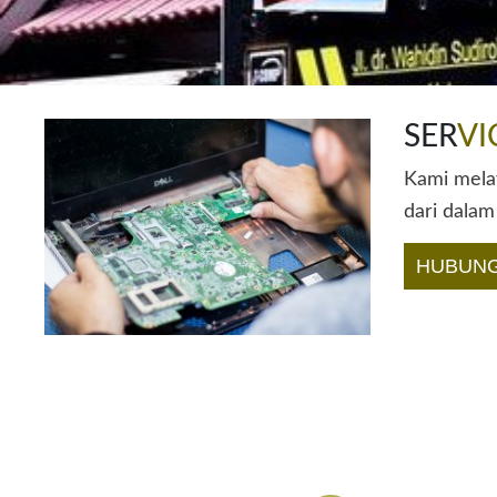
SER
VI
Kami melay
dari dalam
HUBUNG