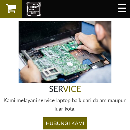
☰
×
LAPTOP
SPAREPART
AKSESORIS
SERVICES
SER
VICE
Kami melayani service laptop baik dari dalam maupun
luar kota.
HUBUNGI KAMI