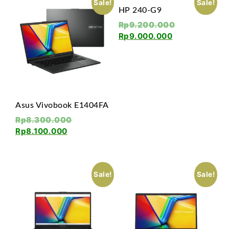
Sale!
Sale!
HP 240-G9
Rp
9.200.000
Rp
9.000.000
Asus Vivobook E1404FA
Rp
8.300.000
Rp
8.100.000
Sale!
Sale!