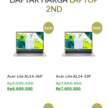
DAFTAR HARGA
LAPTOP
2ND
Sale!
Sale!
Acer Lite AL14-36P
Acer Lite AL14-32P
Rp
7.000.000
Rp
7.600.000
Rp
6.800.000
Rp
7.400.000