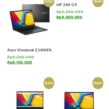
Sale!
Sale!
HP 240-G9
Rp
9.200.000
Rp
9.000.000
Asus Vivobook E1404FA
Rp
8.300.000
Rp
8.100.000
Sale!
Sale!