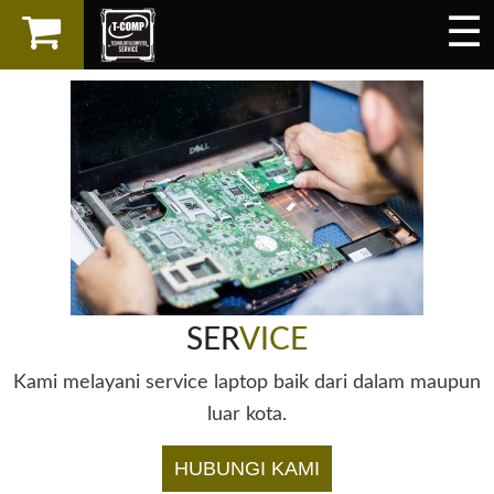
☰
×
LAPTOP
SPAREPART
AKSESORIS
SERVICES
SER
VICE
Kami melayani service laptop baik dari dalam maupun
luar kota.
HUBUNGI KAMI