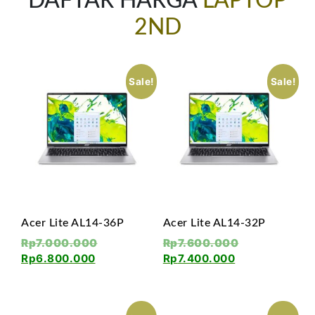
DAFTAR HARGA
LAPTOP
2ND
Sale!
Sale!
Acer Lite AL14-36P
Acer Lite AL14-32P
Rp
7.000.000
Rp
7.600.000
Rp
6.800.000
Rp
7.400.000