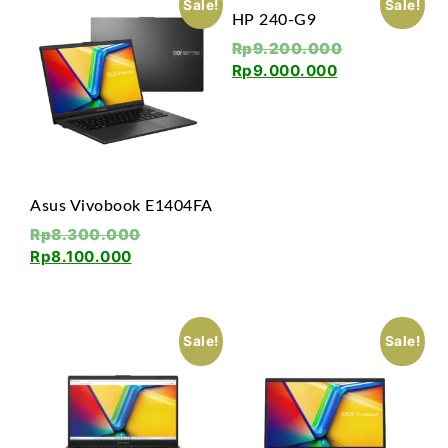
Sale!
Sale!
HP 240-G9
Rp
9.200.000
Rp
9.000.000
Asus Vivobook E1404FA
Rp
8.300.000
Rp
8.100.000
Sale!
Sale!