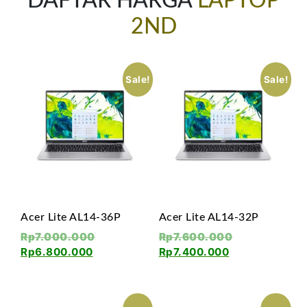
DAFTAR HARGA
LAPTOP
2ND
Sale!
Sale!
Acer Lite AL14-36P
Acer Lite AL14-32P
Rp
7.000.000
Rp
7.600.000
Rp
6.800.000
Rp
7.400.000