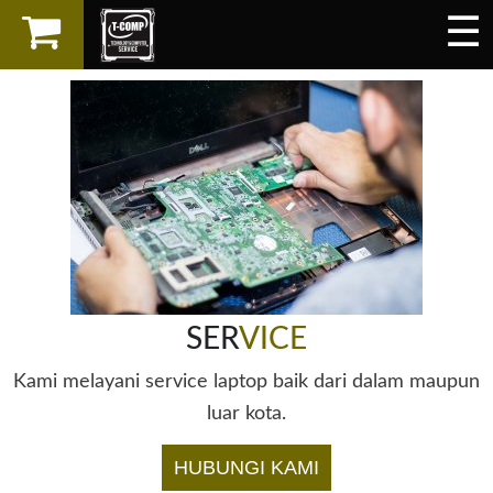
☰
×
LAPTOP
SPAREPART
AKSESORIS
SERVICES
SER
VICE
Kami melayani service laptop baik dari dalam maupun
luar kota.
HUBUNGI KAMI