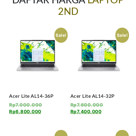
DAFTAR HARGA
LAPTOP
2ND
Sale!
Sale!
Acer Lite AL14-36P
Acer Lite AL14-32P
Rp
7.000.000
Rp
7.600.000
Rp
6.800.000
Rp
7.400.000