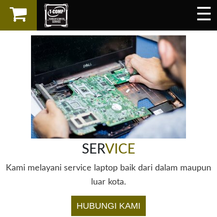
☰
×
LAPTOP
SPAREPART
AKSESORIS
SERVICES
SER
VICE
Kami melayani service laptop baik dari dalam maupun
luar kota.
HUBUNGI KAMI