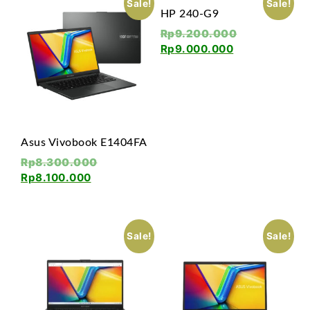
Sale!
Sale!
HP 240-G9
Rp
9.200.000
Rp
9.000.000
Asus Vivobook E1404FA
Rp
8.300.000
Rp
8.100.000
Sale!
Sale!