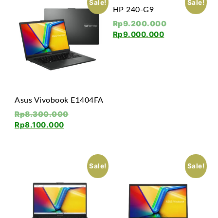
Sale!
Sale!
HP 240-G9
Rp
9.200.000
Rp
9.000.000
Asus Vivobook E1404FA
Rp
8.300.000
Rp
8.100.000
Sale!
Sale!