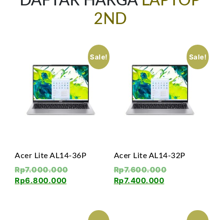
DAFTAR HARGA
LAPTOP
2ND
Sale!
Sale!
Acer Lite AL14-36P
Acer Lite AL14-32P
Rp
7.000.000
Rp
7.600.000
Rp
6.800.000
Rp
7.400.000