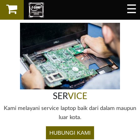
☰
×
LAPTOP
SPAREPART
AKSESORIS
SERVICES
SER
VICE
Kami melayani service laptop baik dari dalam maupun
luar kota.
HUBUNGI KAMI