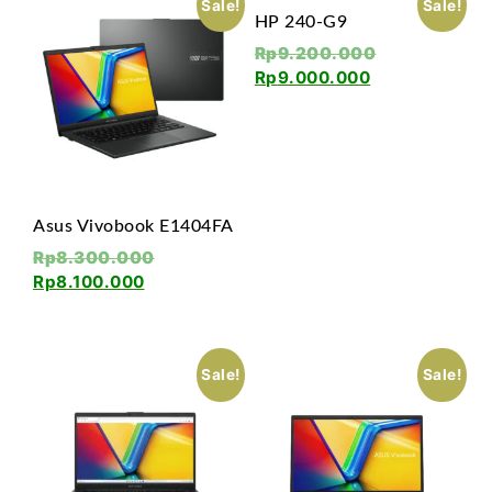
Sale!
Sale!
HP 240-G9
Rp
9.200.000
Rp
9.000.000
Asus Vivobook E1404FA
Rp
8.300.000
Rp
8.100.000
Sale!
Sale!