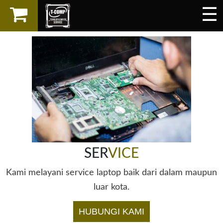
☰
×
LAPTOP
SPAREPART
AKSESORIS
SERVICES
SER
VICE
Kami melayani service laptop baik dari dalam maupun
luar kota.
HUBUNGI KAMI