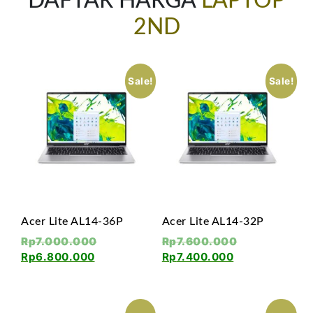
DAFTAR HARGA
LAPTOP
2ND
Sale!
Sale!
Acer Lite AL14-36P
Acer Lite AL14-32P
Rp
7.000.000
Rp
7.600.000
Rp
6.800.000
Rp
7.400.000