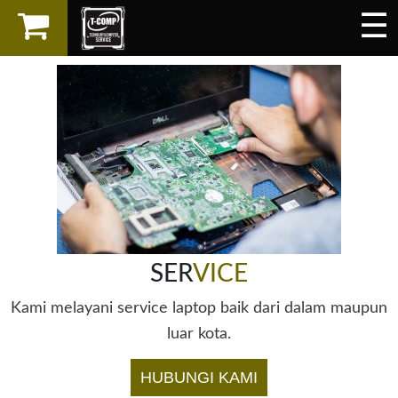
☰
×
LAPTOP
SPAREPART
AKSESORIS
SERVICES
SER
VICE
Kami melayani service laptop baik dari dalam maupun
luar kota.
HUBUNGI KAMI