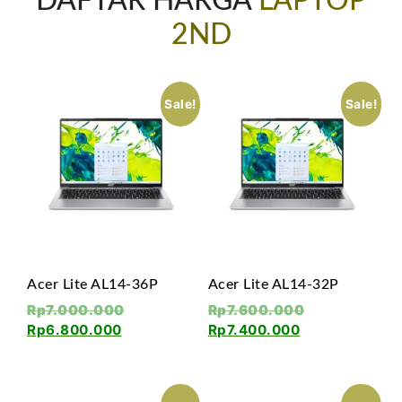
DAFTAR HARGA
LAPTOP
2ND
Sale!
Sale!
Acer Lite AL14-36P
Acer Lite AL14-32P
Rp
7.000.000
Rp
7.600.000
Rp
6.800.000
Rp
7.400.000