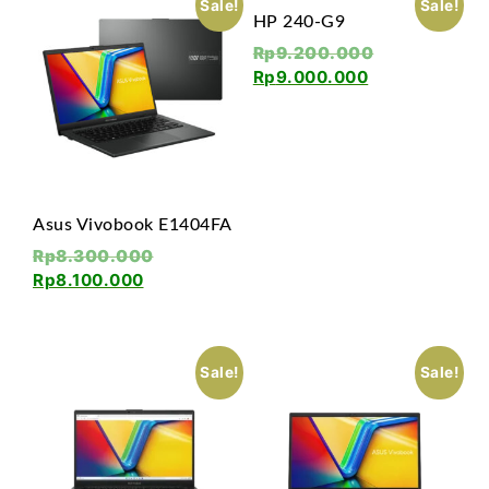
Sale!
Sale!
HP 240-G9
Rp
9.200.000
Rp
9.000.000
Asus Vivobook E1404FA
Rp
8.300.000
Rp
8.100.000
Sale!
Sale!