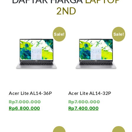
DAFTAR HARGA
LAPTOP
2ND
Sale!
Sale!
Acer Lite AL14-36P
Acer Lite AL14-32P
Rp
7.000.000
Rp
7.600.000
Rp
6.800.000
Rp
7.400.000