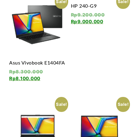
Sale!
Sale!
HP 240-G9
Rp
9.200.000
Rp
9.000.000
Asus Vivobook E1404FA
Rp
8.300.000
Rp
8.100.000
Sale!
Sale!