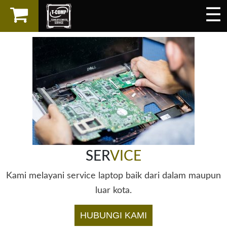
☰
×
LAPTOP
SPAREPART
AKSESORIS
SERVICES
SER
VICE
Kami melayani service laptop baik dari dalam maupun
luar kota.
HUBUNGI KAMI