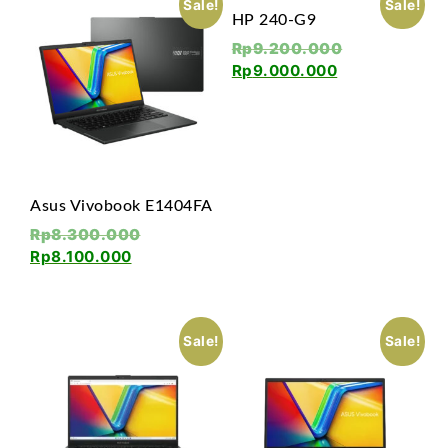
Sale!
Sale!
HP 240-G9
Rp
9.200.000
Rp
9.000.000
Asus Vivobook E1404FA
Rp
8.300.000
Rp
8.100.000
Sale!
Sale!