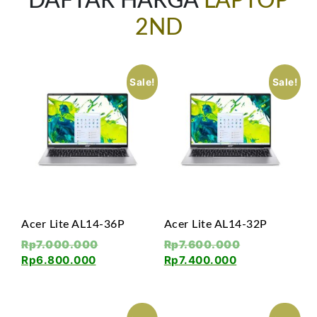
DAFTAR HARGA
LAPTOP
2ND
Sale!
Sale!
Acer Lite AL14-36P
Acer Lite AL14-32P
Rp
7.000.000
Rp
7.600.000
Rp
6.800.000
Rp
7.400.000