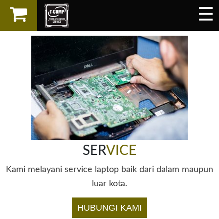
☰
×
LAPTOP
SPAREPART
AKSESORIS
SERVICES
SER
VICE
Kami melayani service laptop baik dari dalam maupun
luar kota.
HUBUNGI KAMI