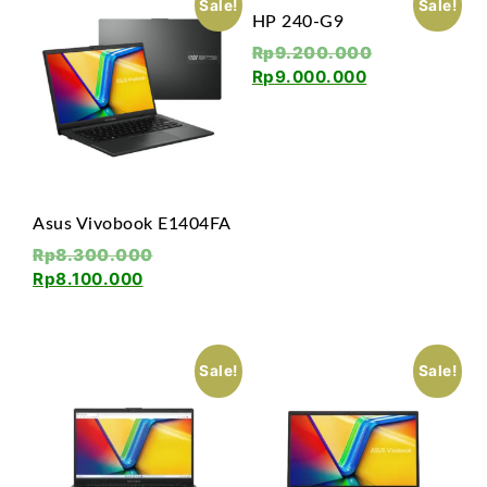
Sale!
Sale!
HP 240-G9
Rp
9.200.000
Rp
9.000.000
Asus Vivobook E1404FA
Rp
8.300.000
Rp
8.100.000
Sale!
Sale!