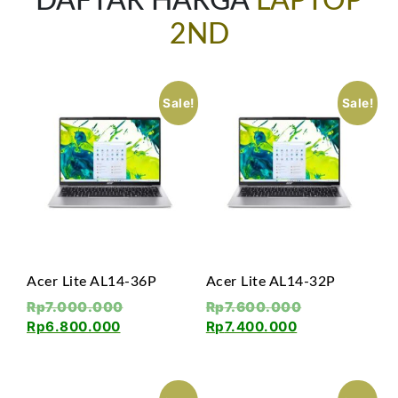
DAFTAR HARGA
LAPTOP
2ND
Sale!
Sale!
Acer Lite AL14-36P
Acer Lite AL14-32P
Rp
7.000.000
Rp
7.600.000
Rp
6.800.000
Rp
7.400.000