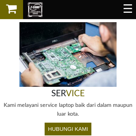
☰
×
LAPTOP
SPAREPART
AKSESORIS
SERVICES
SER
VICE
Kami melayani service laptop baik dari dalam maupun
luar kota.
HUBUNGI KAMI