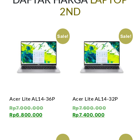
DAFTAR HARGA
LAPTOP
2ND
Sale!
Sale!
Acer Lite AL14-36P
Acer Lite AL14-32P
Rp
7.000.000
Rp
7.600.000
Rp
6.800.000
Rp
7.400.000