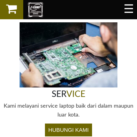
☰
×
LAPTOP
SPAREPART
AKSESORIS
SERVICES
SER
VICE
Kami melayani service laptop baik dari dalam maupun
luar kota.
HUBUNGI KAMI