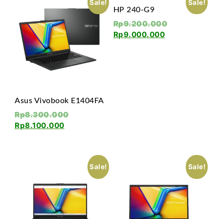
Sale!
Sale!
HP 240-G9
Rp
9.200.000
Rp
9.000.000
Asus Vivobook E1404FA
Rp
8.300.000
Rp
8.100.000
Sale!
Sale!