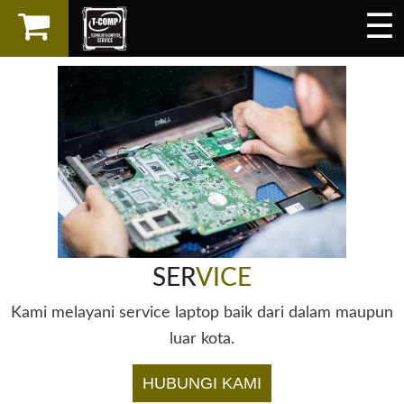
☰
×
LAPTOP
SPAREPART
AKSESORIS
SERVICES
SER
VICE
Kami melayani service laptop baik dari dalam maupun
luar kota.
HUBUNGI KAMI