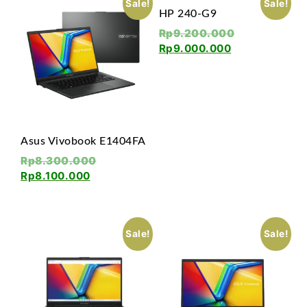
Sale!
Sale!
HP 240-G9
Rp
9.200.000
Rp
9.000.000
Asus Vivobook E1404FA
Rp
8.300.000
Rp
8.100.000
Sale!
Sale!