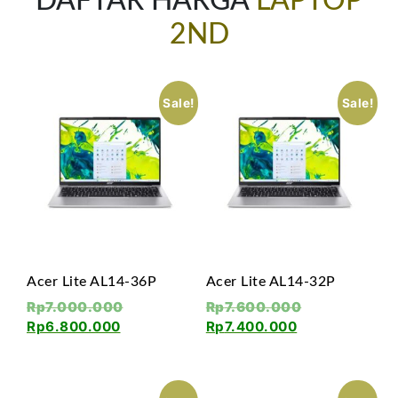
DAFTAR HARGA
LAPTOP
2ND
Sale!
Sale!
Acer Lite AL14-36P
Acer Lite AL14-32P
Rp
7.000.000
Rp
7.600.000
Rp
6.800.000
Rp
7.400.000