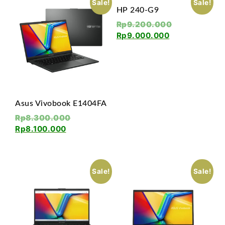
Sale!
Sale!
HP 240-G9
Rp
9.200.000
Rp
9.000.000
Asus Vivobook E1404FA
Rp
8.300.000
Rp
8.100.000
Sale!
Sale!