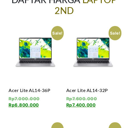
DAFTAR HARGA
LAPTOP
2ND
Sale!
Sale!
Acer Lite AL14-36P
Acer Lite AL14-32P
Rp
7.000.000
Rp
7.600.000
Rp
6.800.000
Rp
7.400.000