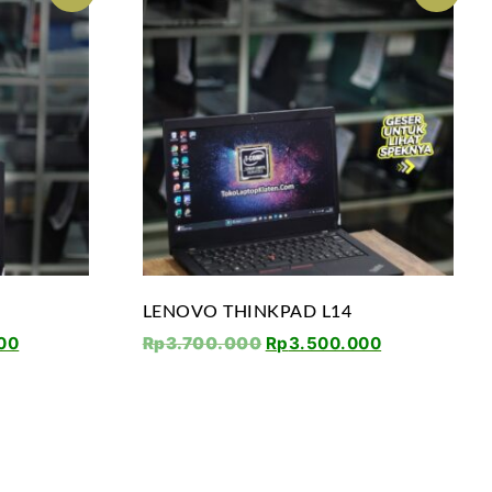
LENOVO THINKPAD L14
00
Rp
3.700.000
Rp
3.500.000