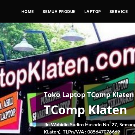
HOME
SEMUA PRODUK
LAPTOP
SERVICE
Toko Laptop TComp Klaten
TComp Klaten
Jln Wahidin Sudiro Husodo No. 27, Seman
KLaten). TLPn/WA : 085647076669