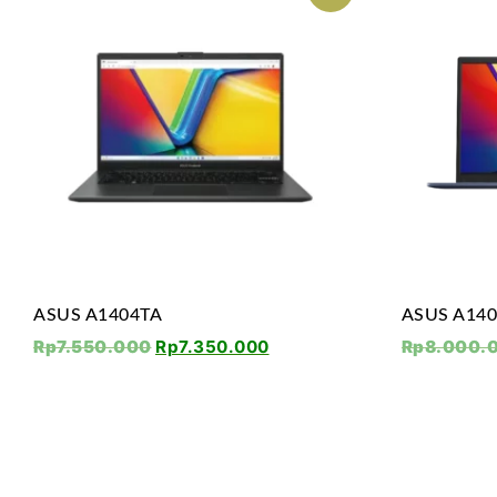
ASUS A1404TA
ASUS A14
Rp
7.550.000
Rp
7.350.000
Rp
8.000.