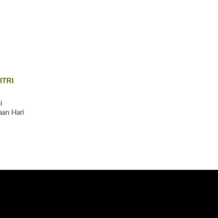
ITRI
i
an Hari