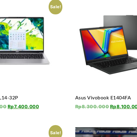
Sale!
AL14-32P
Asus Vivobook E1404FA
000
Rp
7.400.000
Rp
8.300.000
Rp
8.100.0
Sale!