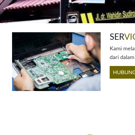
SER
VI
Kami melay
dari dalam
HUBUNG