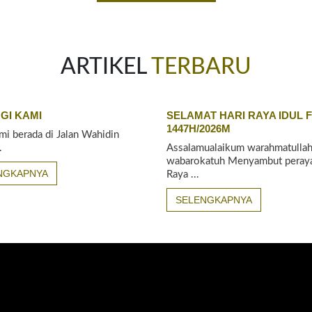
ARTIKEL
TERBARU
GI KAMI
SELAMAT HARI RAYA IDUL F
1447H/2026M
mi berada di Jalan Wahidin
.
Assalamualaikum warahmatullah
wabarokatuh Menyambut peraya
NGKAPNYA
Raya ...
SELENGKAPNYA