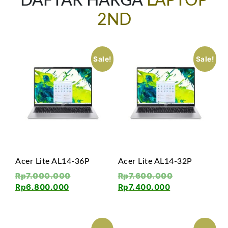
DAFTAR HARGA
LAPTOP
2ND
Sale!
Sale!
Acer Lite AL14-36P
Acer Lite AL14-32P
Rp
7.000.000
Rp
7.600.000
Rp
6.800.000
Rp
7.400.000