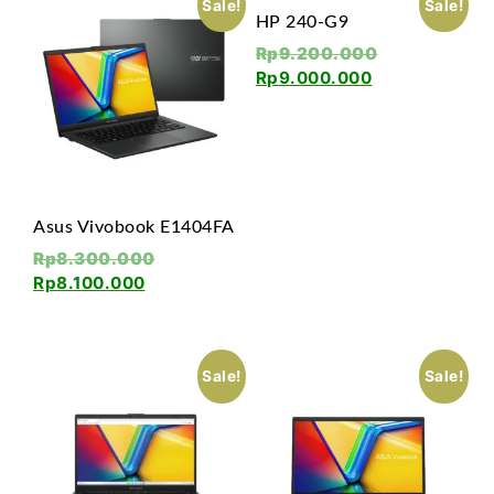
Sale!
Sale!
HP 240-G9
Rp
9.200.000
Rp
9.000.000
Asus Vivobook E1404FA
Rp
8.300.000
Rp
8.100.000
Sale!
Sale!