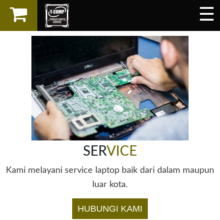
☰
×
LAPTOP
SPAREPART
AKSESORIS
SERVICES
SER
VICE
Kami melayani service laptop baik dari dalam maupun
luar kota.
HUBUNGI KAMI