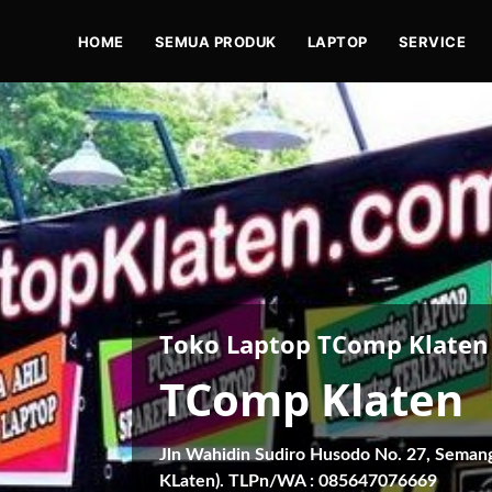
HOME
SEMUA PRODUK
LAPTOP
SERVICE
Toko Laptop TComp Klaten
TComp Klaten
Jln Wahidin Sudiro Husodo No. 27, Seman
KLaten). TLPn/WA : 085647076669