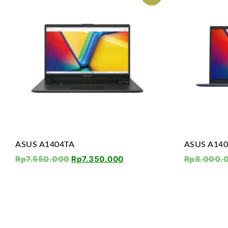
ASUS A1404TA
ASUS A14
Rp
7.550.000
Rp
7.350.000
Rp
8.000.