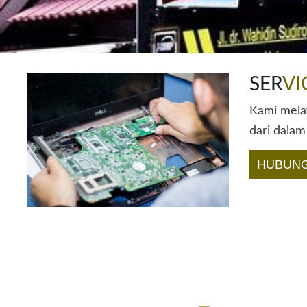
SER
VI
Kami melay
dari dalam
HUBUNG