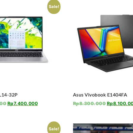
Sale!
AL14-32P
Asus Vivobook E1404FA
000
Rp
7.400.000
Rp
8.300.000
Rp
8.100.0
Sale!