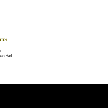
ITRI
i
an Hari