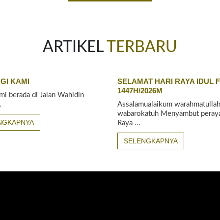
ARTIKEL
TERBARU
GI KAMI
SELAMAT HARI RAYA IDUL F
1447H/2026M
mi berada di Jalan Wahidin
.
Assalamualaikum warahmatullah
wabarokatuh Menyambut peraya
NGKAPNYA
Raya ...
SELENGKAPNYA