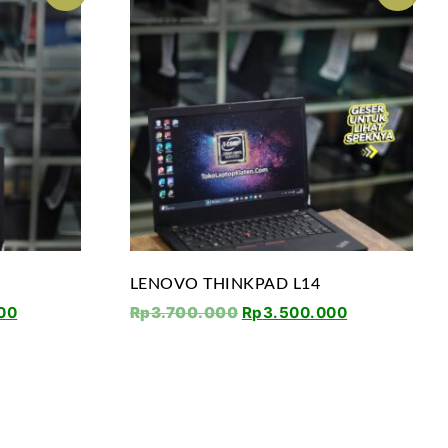
LENOVO THINKPAD L14
00
Rp
3.700.000
Rp
3.500.000