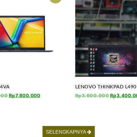
04VA
LENOVO THINKPAD L490
000
Rp
7.800.000
Rp
3.600.000
Rp
3.400.0
SELENGKAPNYA