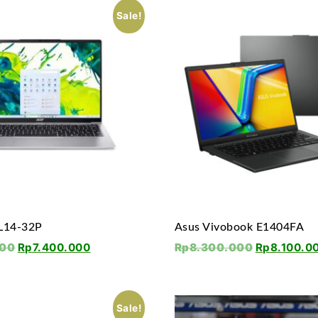
Sale!
AL14-32P
Asus Vivobook E1404FA
000
Rp
7.400.000
Rp
8.300.000
Rp
8.100.0
Sale!