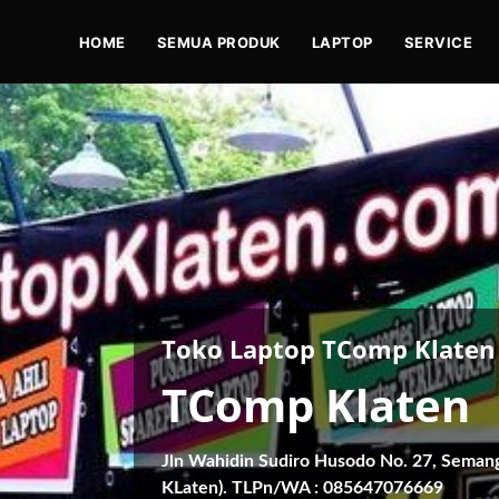
HOME
SEMUA PRODUK
LAPTOP
SERVICE
Toko Laptop TComp Klaten
TComp Klaten
Jln Wahidin Sudiro Husodo No. 27, Seman
KLaten). TLPn/WA : 085647076669