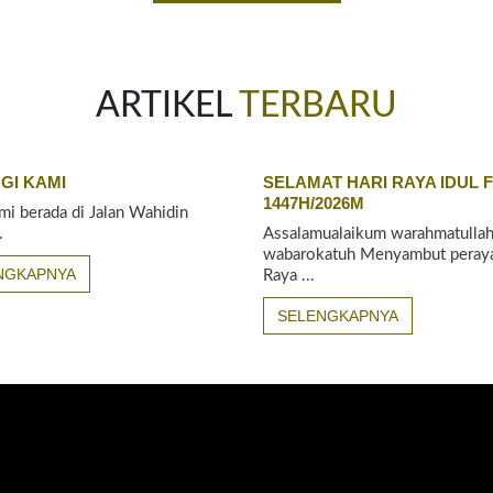
ARTIKEL
TERBARU
GI KAMI
SELAMAT HARI RAYA IDUL F
1447H/2026M
mi berada di Jalan Wahidin
.
Assalamualaikum warahmatullah
wabarokatuh Menyambut peraya
NGKAPNYA
Raya ...
SELENGKAPNYA