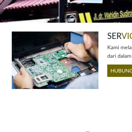
SER
VI
Kami melay
dari dalam
HUBUNG