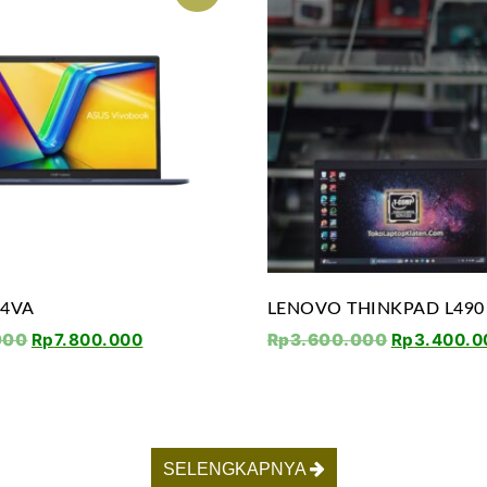
04VA
LENOVO THINKPAD L490
000
Rp
7.800.000
Rp
3.600.000
Rp
3.400.0
SELENGKAPNYA