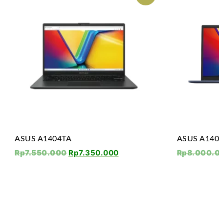
ASUS A1404TA
ASUS A14
Rp
7.550.000
Rp
7.350.000
Rp
8.000.