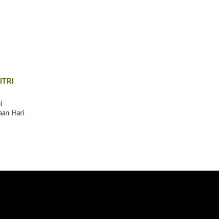
ITRI
i
an Hari