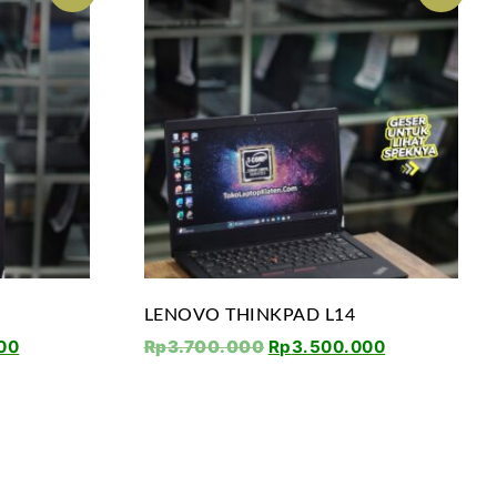
LENOVO THINKPAD L14
00
Rp
3.700.000
Rp
3.500.000