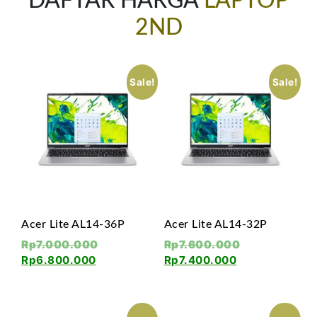
DAFTAR HARGA
LAPTOP
2ND
Sale!
Sale!
Acer Lite AL14-36P
Acer Lite AL14-32P
Rp
7.000.000
Rp
7.600.000
Rp
6.800.000
Rp
7.400.000