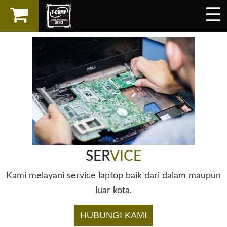
☰
×
LAPTOP
SPAREPART
AKSESORIS
SERVICES
SER
VICE
Kami melayani service laptop baik dari dalam maupun
luar kota.
HUBUNGI KAMI