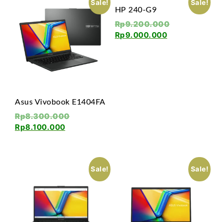
Sale!
Sale!
HP 240-G9
Rp
9.200.000
Rp
9.000.000
Asus Vivobook E1404FA
Rp
8.300.000
Rp
8.100.000
Sale!
Sale!