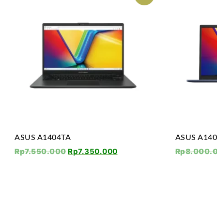
ASUS A1404TA
ASUS A14
Rp
7.550.000
Rp
7.350.000
Rp
8.000.