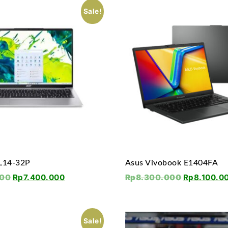
Sale!
AL14-32P
Asus Vivobook E1404FA
000
Rp
7.400.000
Rp
8.300.000
Rp
8.100.0
Sale!