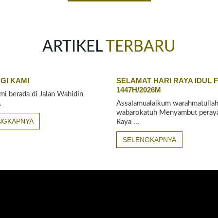
ARTIKEL
TERBARU
GI KAMI
SELAMAT HARI RAYA IDUL F
1447H/2026M
mi berada di Jalan Wahidin
.
Assalamualaikum warahmatullah
wabarokatuh Menyambut peraya
NGKAPNYA
Raya ...
SELENGKAPNYA