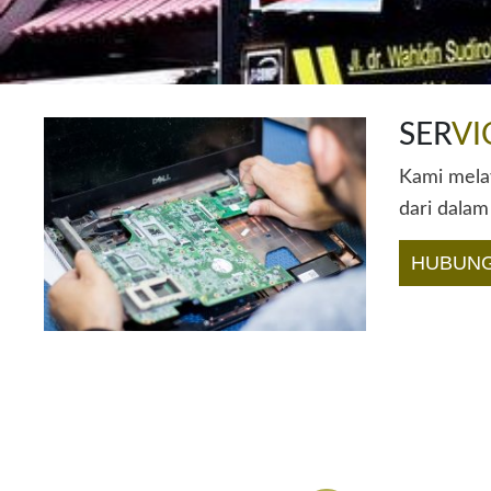
SER
VI
Kami melay
dari dalam
HUBUNG