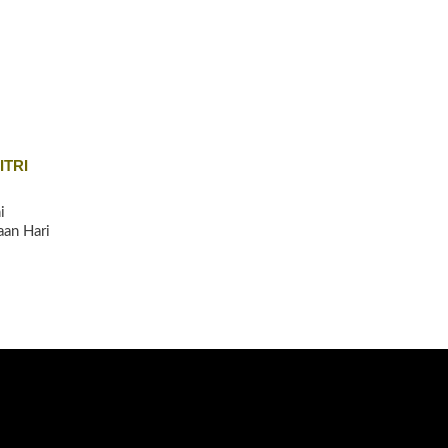
ITRI
i
an Hari