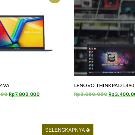
04VA
LENOVO THINKPAD L490
000
Rp
7.800.000
Rp
3.600.000
Rp
3.400.0
SELENGKAPNYA