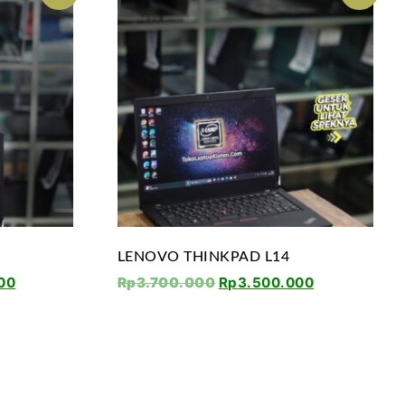
LENOVO THINKPAD L14
00
Rp
3.700.000
Rp
3.500.000