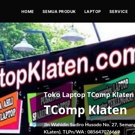
HOME
SEMUA PRODUK
LAPTOP
SERVICE
Toko Laptop TComp Klaten
TComp Klaten
Jln Wahidin Sudiro Husodo No. 27, Seman
KLaten). TLPn/WA : 085647076669