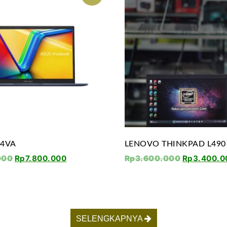
04VA
LENOVO THINKPAD L490
000
Rp
7.800.000
Rp
3.600.000
Rp
3.400.0
SELENGKAPNYA