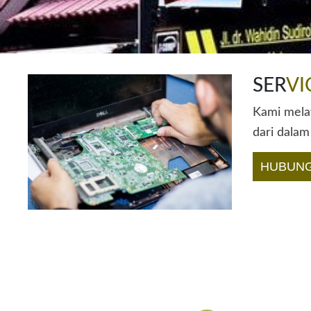
SER
VI
Kami melay
dari dalam
HUBUNG