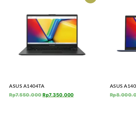
ASUS A1404TA
ASUS A14
Rp
7.550.000
Rp
7.350.000
Rp
8.000.