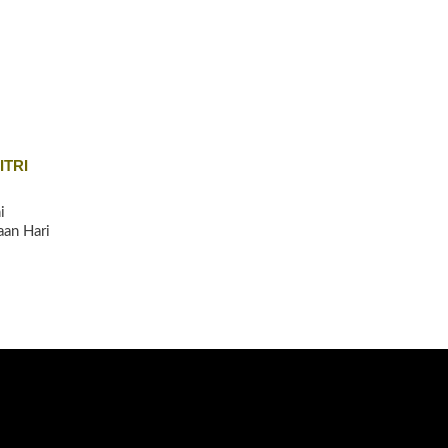
ITRI
i
an Hari