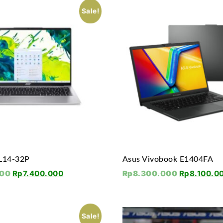
Sale!
AL14-32P
Asus Vivobook E1404FA
000
Rp
7.400.000
Rp
8.300.000
Rp
8.100.0
Sale!