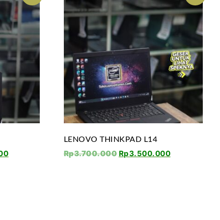
LENOVO THINKPAD L14
00
Rp
3.700.000
Rp
3.500.000