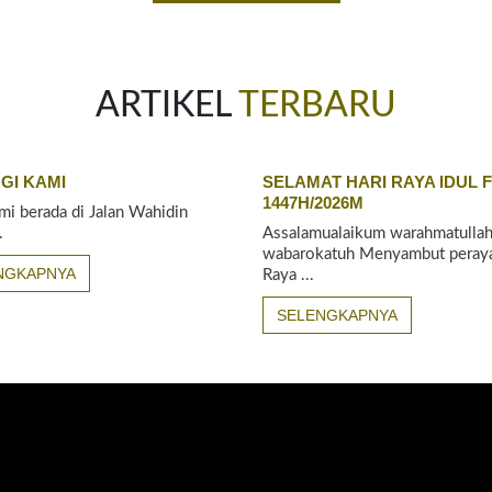
ARTIKEL
TERBARU
GI KAMI
SELAMAT HARI RAYA IDUL F
1447H/2026M
mi berada di Jalan Wahidin
.
Assalamualaikum warahmatullah
wabarokatuh Menyambut peraya
NGKAPNYA
Raya ...
SELENGKAPNYA