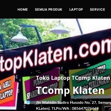
HOME
SEMUA PRODUK
LAPTOP
SERVICE
Toko Laptop TComp Klaten
TComp Klaten
Jln Wahidin Sudiro Husodo No. 27, Seman
KLaten). TLPn/WA : 085647076669