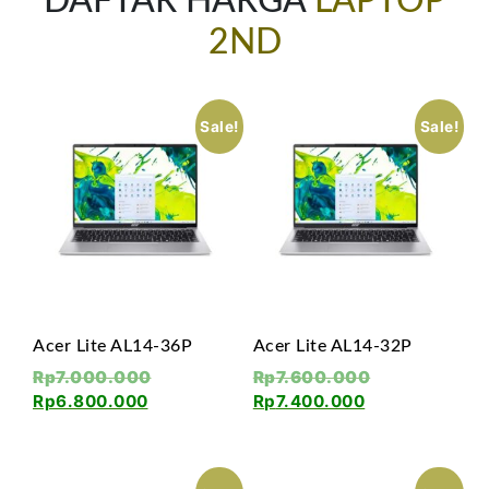
DAFTAR HARGA
LAPTOP
2ND
Sale!
Sale!
Acer Lite AL14-36P
Acer Lite AL14-32P
Rp
7.000.000
Rp
7.600.000
Rp
6.800.000
Rp
7.400.000