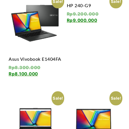
Sale!
Sale!
HP 240-G9
Rp
9.200.000
Rp
9.000.000
Asus Vivobook E1404FA
Rp
8.300.000
Rp
8.100.000
Sale!
Sale!