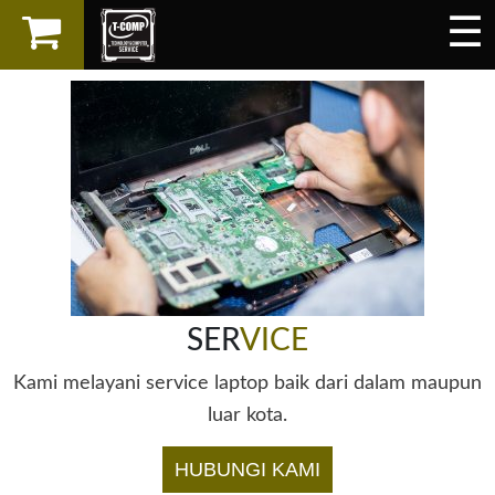
☰
×
LAPTOP
SPAREPART
AKSESORIS
SERVICES
SER
VICE
Kami melayani service laptop baik dari dalam maupun
luar kota.
HUBUNGI KAMI