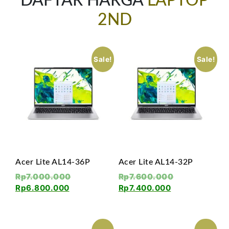
DAFTAR HARGA
LAPTOP
2ND
Sale!
Sale!
Acer Lite AL14-36P
Acer Lite AL14-32P
Rp
7.000.000
Rp
7.600.000
Rp
6.800.000
Rp
7.400.000