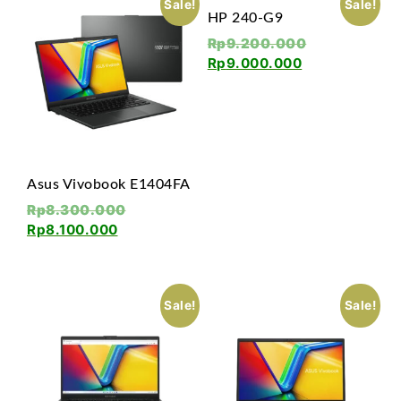
Sale!
Sale!
HP 240-G9
Rp
9.200.000
Rp
9.000.000
Asus Vivobook E1404FA
Rp
8.300.000
Rp
8.100.000
Sale!
Sale!