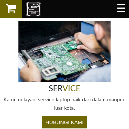
☰
×
LAPTOP
SPAREPART
AKSESORIS
SERVICES
SER
VICE
Kami melayani service laptop baik dari dalam maupun
luar kota.
HUBUNGI KAMI