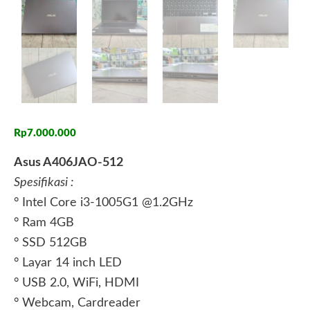
Rp
7.000.000
Asus A406JAO-512
Spesifikasi :
° Intel Core i3-1005G1 @1.2GHz
° Ram 4GB
° SSD 512GB
° Layar 14 inch LED
° USB 2.0, WiFi, HDMI
° Webcam, Cardreader