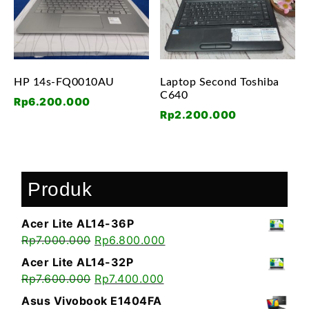
HP 14s-FQ0010AU
Laptop Second Toshiba
C640
Rp
6.200.000
Rp
2.200.000
Produk
Acer Lite AL14-36P
Rp
7.000.000
Rp
6.800.000
Acer Lite AL14-32P
Rp
7.600.000
Rp
7.400.000
Asus Vivobook E1404FA