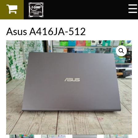
☰
×
LAPTOP
Asus A416JA-512
SPAREPART
AKSESORIS
SERVICES