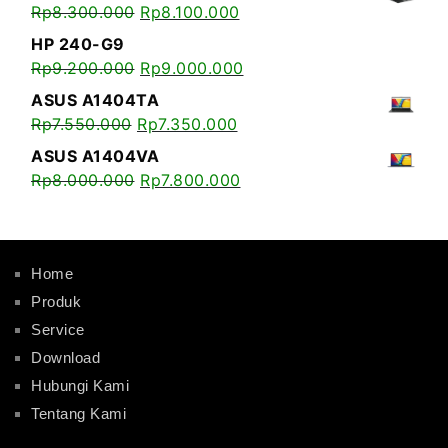
Rp
8.300.000
Rp
8.100.000
HP 240-G9
Rp
9.200.000
Rp
9.000.000
ASUS A1404TA
Rp
7.550.000
Rp
7.350.000
ASUS A1404VA
Rp
8.000.000
Rp
7.800.000
Home
Produk
Service
Download
Hubungi Kami
Tentang Kami