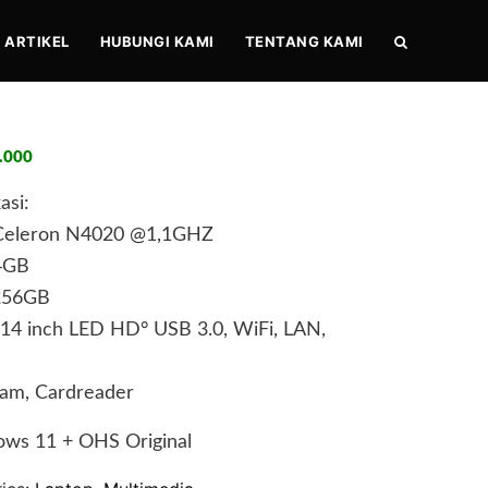
ARTIKEL
HUBUNGI KAMI
TENTANG KAMI
.000
asi:
l Celeron N4020 @1,1GHZ
4GB
256GB
 14 inch LED HD° USB 3.0, WiFi, LAN,
am, Cardreader
ows 11 + OHS Original