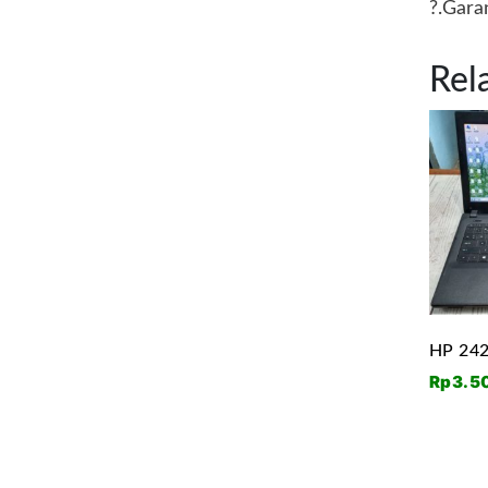
?.Gara
Rel
HP 24
Rp
3.5