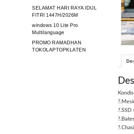
SELAMAT HARI RAYA IDUL
FITRI 1447H/2026M
windows 10 Lite Pro
Multilanguage
PROMO RAMADHAN
TOKOLAPTOPKLATEN
Des
Des
Kondisi
?.Mes
?.SSD 
?.Bate
?.Chas