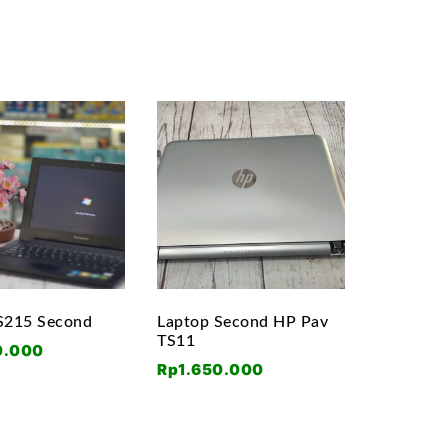
S215 Second
Laptop Second HP Pav
TS11
0.000
Rp
1.650.000