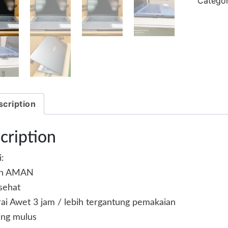
Categor
cription
cription
:
in AMAN
sehat
rai Awet 3 jam / lebih tergantung pemakaian
ing mulus