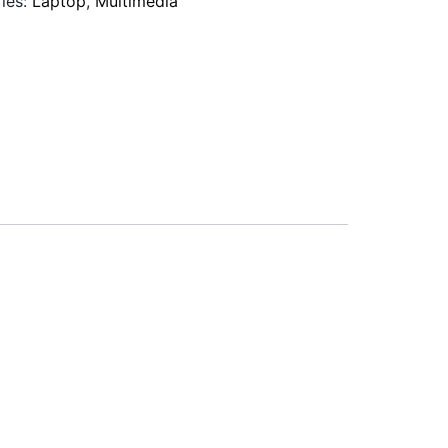
ies:
Laptop
,
Multimedia