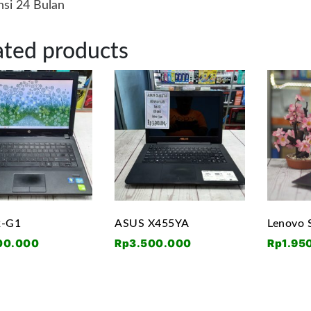
nsi 24 Bulan
ated products
2-G1
ASUS X455YA
Lenovo 
00.000
Rp
3.500.000
Rp
1.95