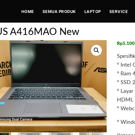
HOME
SEMUA PRODUK
LAPTOP
SERVICE
US A416MAO New
Rp
5.100
Spesifik
° Inte
° Ram 
° SSD 
° Layar
HDMI,
° Webc
° Wind