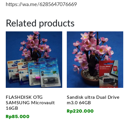
https://wa.me/6285647076669
Related products
FLASHDISK OTG
Sandisk ultra Dual Drive
SAMSUNG Microvault
m3.0 64GB
16GB
Rp
220.000
Rp
85.000