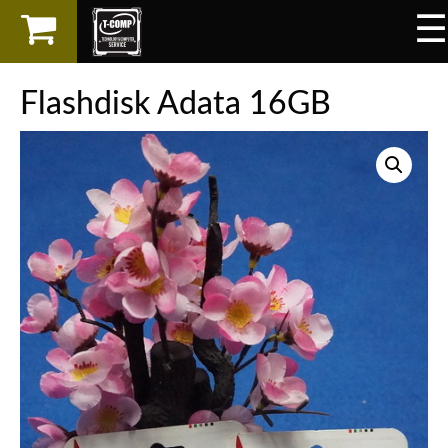
☰
×
LAPTOP
Flashdisk Adata 16GB
SPAREPART
AKSESORIS
SERVICES