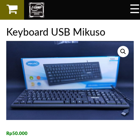
☰
×
LAPTOP
Keyboard USB Mikuso
SPAREPART
AKSESORIS
SERVICES
Rp
50.000