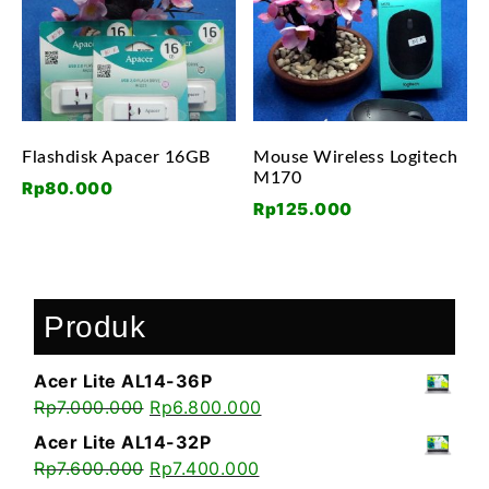
Flashdisk Apacer 16GB
Mouse Wireless Logitech
M170
Rp
80.000
Rp
125.000
Produk
Acer Lite AL14-36P
Rp
7.000.000
Rp
6.800.000
Acer Lite AL14-32P
Rp
7.600.000
Rp
7.400.000