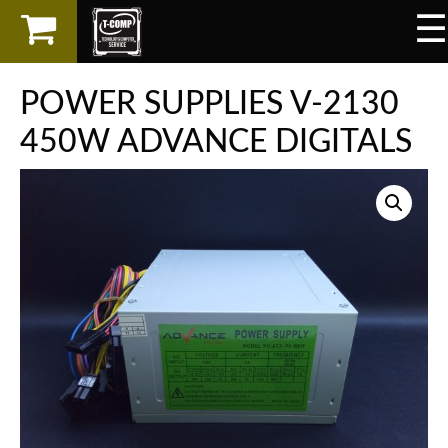
☰
×
LAPTOP
POWER SUPPLIES V-2130
SPAREPART
450W ADVANCE DIGITALS
AKSESORIS
SERVICES