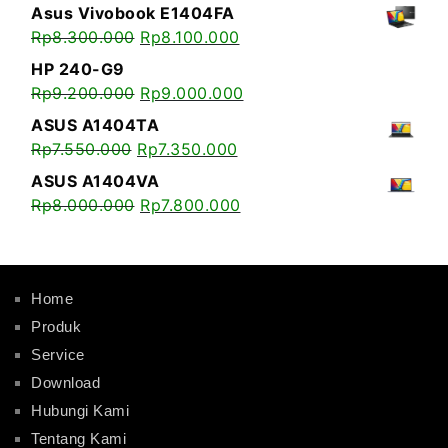
Asus Vivobook E1404FA
Rp
8.300.000
Rp
8.100.000
HP 240-G9
Rp
9.200.000
Rp
9.000.000
ASUS A1404TA
Rp
7.550.000
Rp
7.350.000
ASUS A1404VA
Rp
8.000.000
Rp
7.800.000
Home
Produk
Service
Download
Hubungi Kami
Tentang Kami