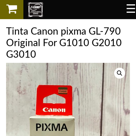
☰
×
LAPTOP
Tinta Canon pixma GL-790
SPAREPART
Original For G1010 G2010
G3010
AKSESORIS
SERVICES