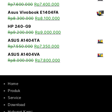
Rp
7.600.000
Rp
7.400.000
Asus Vivobook E1404FA
Rp
8.300.000
Rp
8.100.000
HP 240-G9
Rp
9.200.000
Rp
9.000.000
ASUS A1404TA
Rp
7.550.000
Rp
7.350.000
ASUS A1404VA
Rp
8.000.000
Rp
7.800.000
Home
Produk
Service
Download
Hubungi Kami