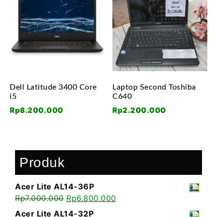
Dell Latitude 3400 Core
Laptop Second Toshiba
i5
C640
Rp
8.200.000
Rp
2.200.000
Produk
Acer Lite AL14-36P
Rp
7.000.000
Rp
6.800.000
Acer Lite AL14-32P