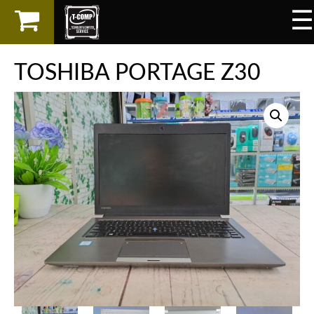
☰
×
LAPTOP
TOSHIBA PORTAGE Z30
SPAREPART
AKSESORIS
SERVICES