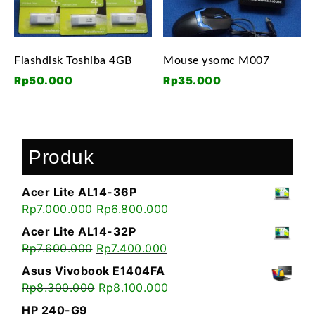
Flashdisk Toshiba 4GB
Mouse ysomc M007
Rp
50.000
Rp
35.000
Produk
Acer Lite AL14-36P
Rp
7.000.000
Rp
6.800.000
Acer Lite AL14-32P
Rp
7.600.000
Rp
7.400.000
Asus Vivobook E1404FA
Rp
8.300.000
Rp
8.100.000
HP 240-G9