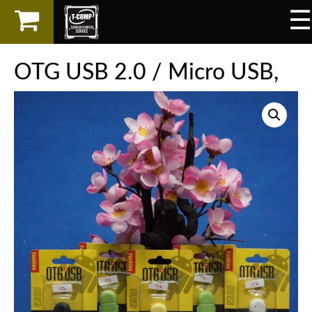
☰
×
LAPTOP
OTG USB 2.0 / Micro USB,
SPAREPART
AKSESORIS
SERVICES