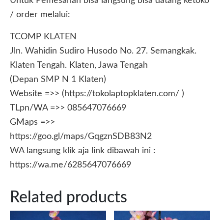
Untuk Pemesanan bisa langsung bisa datang ketoko
/ order melalui:
TCOMP KLATEN
Jln. Wahidin Sudiro Husodo No. 27. Semangkak.
Klaten Tengah. Klaten, Jawa Tengah
(Depan SMP N 1 Klaten)
Website =>> (https://tokolaptopklaten.com/ )
TLpn/WA =>> 085647076669
GMaps =>>
https://goo.gl/maps/GqgznSDB83N2
WA langsung klik aja link dibawah ini :
https://wa.me/6285647076669
Related products